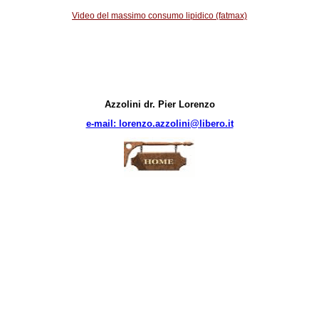
Video del massimo consumo lipidico (fatmax)
Azzolini dr. Pier Lorenzo
e-mail: lorenzo.azzolini@libero.it