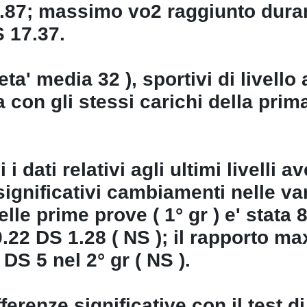
5.87; massimo vo2 raggiunto dura
 17.37.
( eta' media 32 ), sportivi di livel
con gli stessi carichi della prima, 
i dati relativi agli ultimi livelli 
 significativi cambiamenti nelle va
le prime prove ( 1° gr ) e' stata 
9.22 DS 1.28 ( NS ); il rapporto m
DS 5 nel 2° gr ( NS ).
ferenze significative con il test d