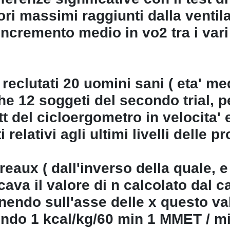
ori massimi raggiunti dalla ventil
'incremento medio in vo2 tra i vari
i reclutati 20 uomini sani ( eta' med
12 soggeti del secondo trial, per 
tt del cicloergometro in velocita'
relativi agli ultimi livelli delle p
eaux ( dall'inverso della quale, e
cava il valore di n calcolato dal c
nendo sull'asse delle x questo va
sendo 1 kcal/kg/60 min 1 MMET / m