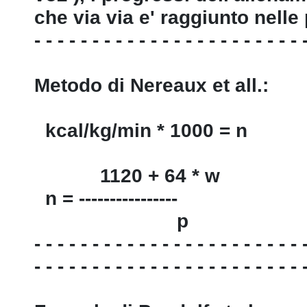
che via via e' raggiunto nell
- - - - - - - - - - - - - - - - - - - - - - - 
Metodo di Nereaux et all.:
kcal/kg/min * 1000 = n
1120 + 64 * w
n = ----------------
p
- - - - - - - - - - - - - - - - - - - - - - - 
- - - - - - - - - - - - - - - - - - - - - - - 