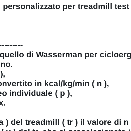
lo personalizzato per treadmill tes
---------
a quello di Wasserman per cicloerg
ino.
),
nvertito in kcal/kg/min ( n ),
 individuale ( p ),
x.
) del treadmill ( tr ) il valore di n