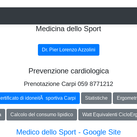
Medicina dello Sport
Dr. Pier Lorenzo Azzolini
Prevenzione cardiologica
Prenotazione Carpi 059 8771212
ertificato di idoneitÃ sportiva Carpi
Statistiche
Ergometr
a
Calcolo del consumo lipidico
Watt Equivalenti CicloEr
Medico dello Sport - Google Site