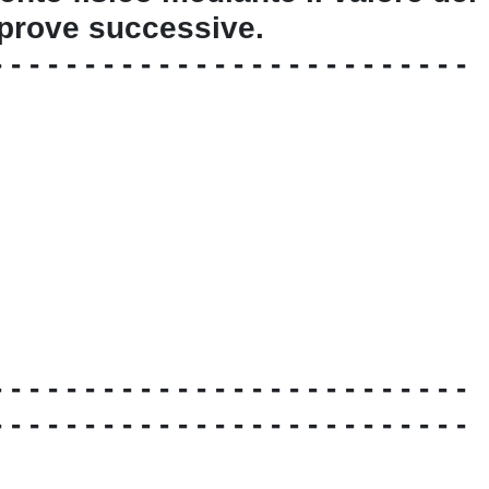
e prove successive.
- - - - - - - - - - - - - - - - - - - - - - - - - -
- - - - - - - - - - - - - - - - - - - - - - - - - -
- - - - - - - - - - - - - - - - - - - - - - - - - -