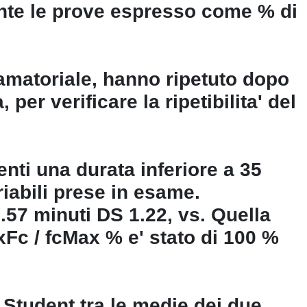
nte le prove espresso come % di
lo amatoriale, hanno ripetuto dopo
per verificare la ripetibilita' del
aventi una durata inferiore a 35
riabili prese in esame.
8.57 minuti DS 1.22, vs. Quella
axFc / fcMax % e' stato di 100 %
i Student tra le medie dei due