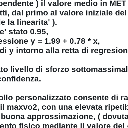
dipendente ) il valore medio in ME
ti, dal primo al valore iniziale del
 la linearita' ).
e' stato 0.95,
essione y = 1.99 + 0.78 * x,
i y intorno alla retta di regresion
to livello di sforzo sottomassima
confidenza.
ollo personalizzato consente di r
l maxvo2, con una elevata ripetibil
 buona approssimazione, ( dovuta a
mento fisico mediante il valore del