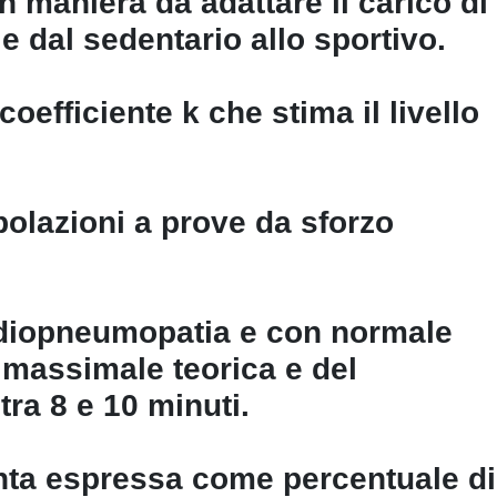
in maniera da adattare il carico di
 e dal sedentario allo sportivo.
coefficiente k che stima il livello
.
opolazioni a prove da sforzo
cardiopneumopatia e con normale
a massimale teorica e del
ra 8 e 10 minuti.
unta espressa come percentuale di