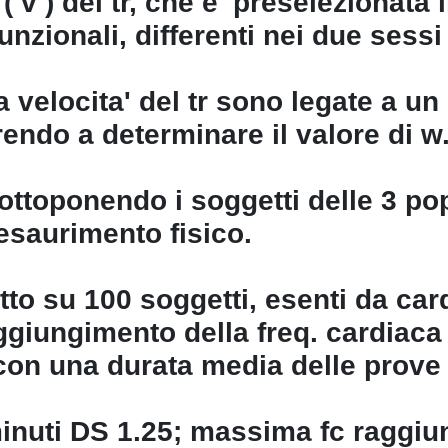
( v ) del tr, che e' preselezionata 
unzionali, differenti nei due sessi
 velocita' del tr sono legate a un 
endo a determinare il valore di w
 sottoponendo i soggetti delle 3 p
esaurimento fisico.
ndotto su 100 soggetti, esenti da 
raggiungimento della freq. cardiac
n una durata media delle prove t
 minuti DS 1.25; massima fc raggi