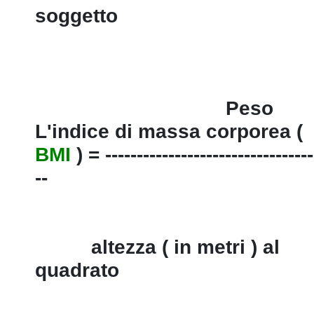
soggetto
Peso
L'indice di massa corporea (
BMI
) = ---------------------------------
--
altezza ( in metri ) al
quadrato