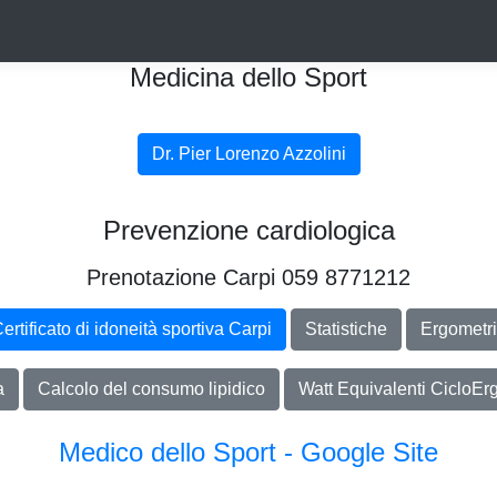
Medicina dello Sport
Dr. Pier Lorenzo Azzolini
Prevenzione cardiologica
Prenotazione Carpi 059 8771212
ertificato di idoneità sportiva Carpi
Statistiche
Ergometr
a
Calcolo del consumo lipidico
Watt Equivalenti CicloEr
Medico dello Sport - Google Site